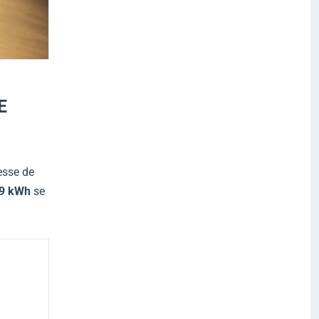
E
esse de
,9 kWh
se