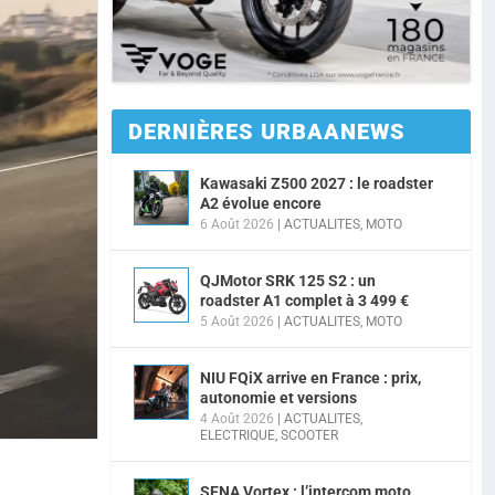
DERNIÈRES URBAANEWS
Kawasaki Z500 2027 : le roadster
A2 évolue encore
6 Août 2026
|
ACTUALITES
,
MOTO
QJMotor SRK 125 S2 : un
roadster A1 complet à 3 499 €
5 Août 2026
|
ACTUALITES
,
MOTO
NIU FQiX arrive en France : prix,
autonomie et versions
4 Août 2026
|
ACTUALITES
,
ELECTRIQUE
,
SCOOTER
SENA Vortex : l’intercom moto