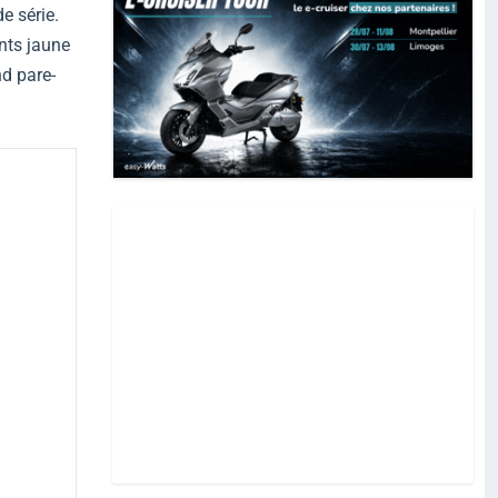
de série.
nts jaune
nd pare-