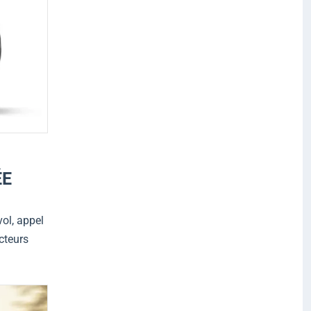
ÉE
ol, appel
ecteurs