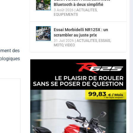
Bluetooth à deux simplifié
3 Août 2026
|
ACTUALITES
,
EQUIPEMENTS
Essai Morbidelli NR125X : un
scrambler au juste prix
31 Juil 2026
|
ACTUALITES
,
ESSAIS
,
MOTO
,
VIDEO
gment des
nologiques