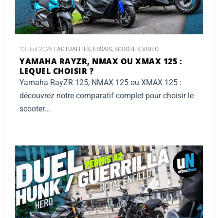
13 Juil 2026
|
ACTUALITES
,
ESSAIS
,
SCOOTER
,
VIDEO
YAMAHA RAYZR, NMAX OU XMAX 125 :
LEQUEL CHOISIR ?
Yamaha RayZR 125, NMAX 125 ou XMAX 125 :
découvrez notre comparatif complet pour choisir le
scooter...