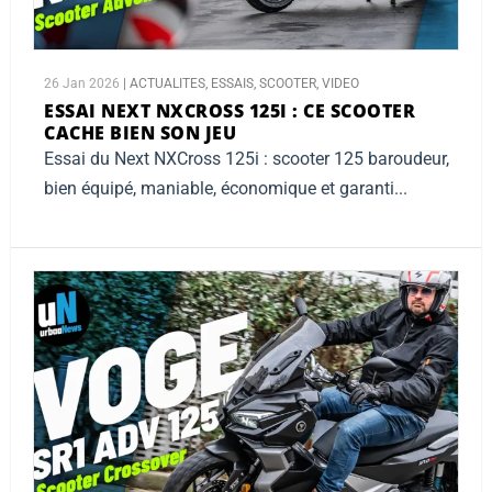
26 Jan 2026
|
ACTUALITES
,
ESSAIS
,
SCOOTER
,
VIDEO
ESSAI NEXT NXCROSS 125I :
CE SCOOTER
CACHE BIEN SON JEU
Essai du Next NXCross 125i : scooter 125 baroudeur,
bien équipé, maniable, économique et garanti...