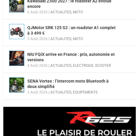
Kawasaki Z500 2027 : le roadster A2 évolue
encore
6 Août 2026
|
ACTUALITES
,
MOTO
QJMotor SRK 125 S2 : un roadster A1 complet
à 3 499 €
5 Août 2026
|
ACTUALITES
,
MOTO
NIU FQiX arrive en France : prix, autonomie et
versions
4 Août 2026
|
ACTUALITES
,
ELECTRIQUE
,
SCOOTER
SENA Vortex : l’intercom moto Bluetooth à
deux simplifié
3 Août 2026
|
ACTUALITES
,
EQUIPEMENTS