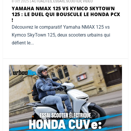
8 Oct 2025
|
ACTUALITES
,
ESSAIS
,
SCOOTER
,
VIDEO
YAMAHA NMAX 125 VS KYMCO SKYTOWN
125 :
LE DUEL QUI BOUSCULE LE HONDA PCX
!
Découvrez le comparatif Yamaha NMAX 125 vs
Kymco SkyTown 125, deux scooters urbains qui
défient le...