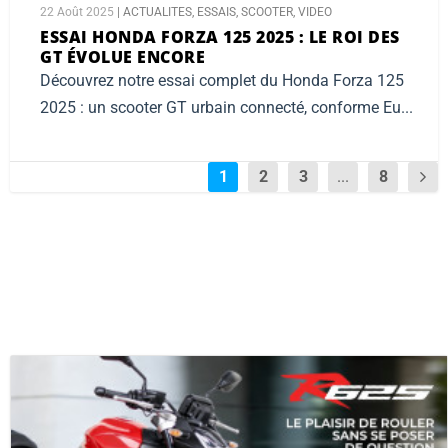
22 Août 2025
|
ACTUALITES
,
ESSAIS
,
SCOOTER
,
VIDEO
ESSAI HONDA FORZA 125 2025 :
LE ROI DES
GT ÉVOLUE ENCORE
Découvrez notre essai complet du Honda Forza 125
2025 : un scooter GT urbain connecté, conforme Eu...
1
2
3
...
8