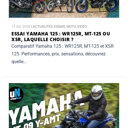
15 Avr 2026
|
ACTUALITES
,
ESSAIS
,
MOTO
,
VIDEO
ESSAI YAMAHA 125 :
WR125R, MT-125 OU
XSR, LAQUELLE CHOISIR ?
Comparatif Yamaha 125 : WR125R, MT-125 et XSR
125. Performances, prix, sensations, découvrez
quelle...