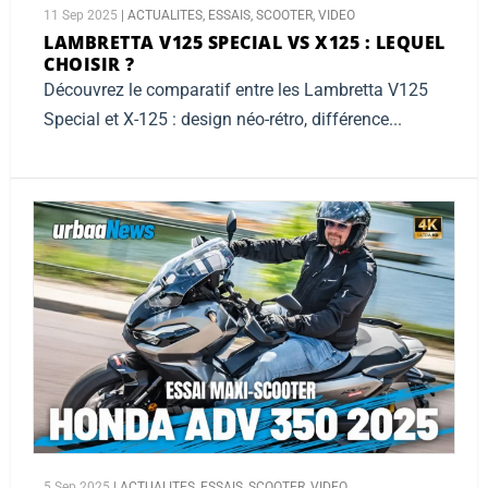
11 Sep 2025
|
ACTUALITES
,
ESSAIS
,
SCOOTER
,
VIDEO
LAMBRETTA V125 SPECIAL VS X125 :
LEQUEL
CHOISIR ?
Découvrez le comparatif entre les Lambretta V125
Special et X-125 : design néo-rétro, différence...
5 Sep 2025
|
ACTUALITES
,
ESSAIS
,
SCOOTER
,
VIDEO