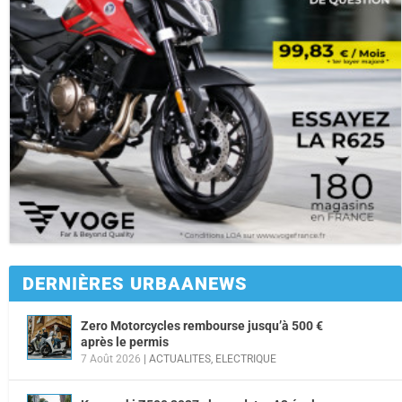
DERNIÈRES URBAANEWS
Zero Motorcycles rembourse jusqu’à 500 €
après le permis
7 Août 2026
|
ACTUALITES
,
ELECTRIQUE