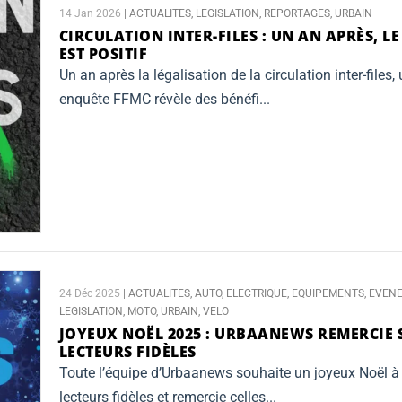
14 Jan 2026
|
ACTUALITES
,
LEGISLATION
,
REPORTAGES
,
URBAIN
CIRCULATION INTER-FILES :
UN AN APRÈS, LE
EST POSITIF
Un an après la légalisation de la circulation inter-files,
enquête FFMC révèle des bénéfi...
24 Déc 2025
|
ACTUALITES
,
AUTO
,
ELECTRIQUE
,
EQUIPEMENTS
,
EVEN
LEGISLATION
,
MOTO
,
URBAIN
,
VELO
JOYEUX NOËL 2025 :
URBAANEWS REMERCIE 
LECTEURS FIDÈLES
Toute l’équipe d’Urbaanews souhaite un joyeux Noël à
lecteurs fidèles et remercie celles...