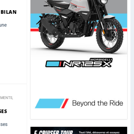
 BILAN
 une
EMENTS
,
SES
 ses