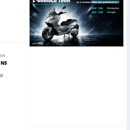
AIN
ONS
et