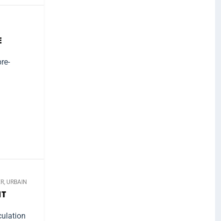
E
re-
ER
,
URBAIN
NT
culation