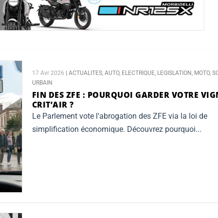
17 Avr 2026
|
ACTUALITES
,
AUTO
,
ELECTRIQUE
,
LEGISLATION
,
MOTO
,
S
URBAIN
FIN DES ZFE :
POURQUOI GARDER VOTRE VIG
CRIT’AIR ?
Le Parlement vote l'abrogation des ZFE via la loi de
simplification économique. Découvrez pourquoi...