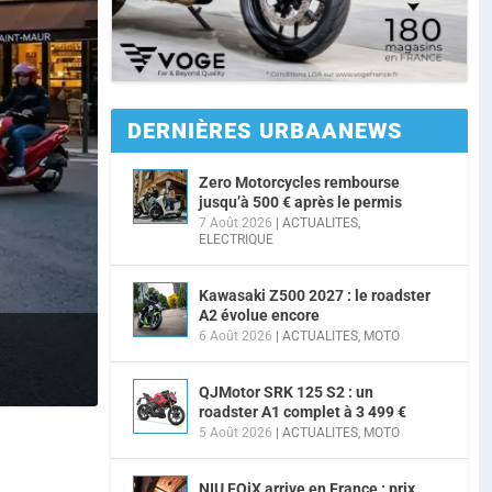
DERNIÈRES URBAANEWS
Zero Motorcycles rembourse
jusqu’à 500 € après le permis
7 Août 2026
|
ACTUALITES
,
ELECTRIQUE
Kawasaki Z500 2027 : le roadster
A2 évolue encore
6 Août 2026
|
ACTUALITES
,
MOTO
QJMotor SRK 125 S2 : un
roadster A1 complet à 3 499 €
5 Août 2026
|
ACTUALITES
,
MOTO
NIU FQiX arrive en France : prix,