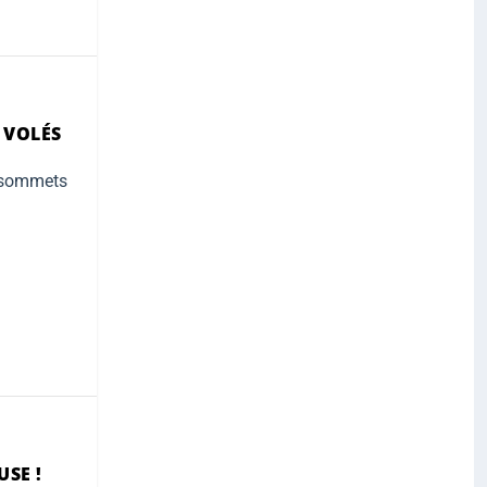
 VOLÉS
s sommets
SE !