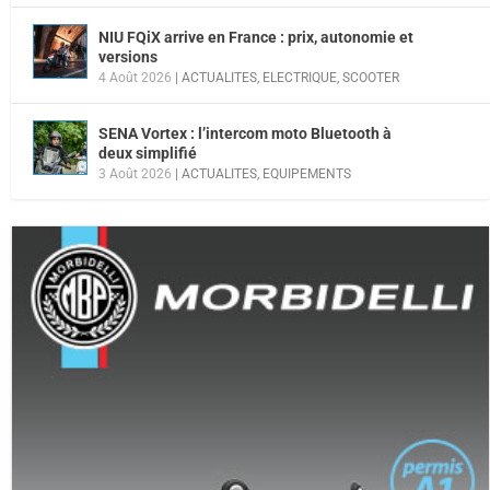
NIU FQiX arrive en France : prix, autonomie et
versions
4 Août 2026
|
ACTUALITES
,
ELECTRIQUE
,
SCOOTER
SENA Vortex : l’intercom moto Bluetooth à
deux simplifié
3 Août 2026
|
ACTUALITES
,
EQUIPEMENTS