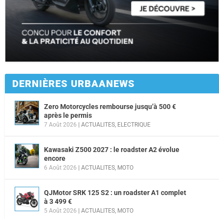
DERNIÈRES URBAANEWS
Zero Motorcycles rembourse jusqu’à 500 €
après le permis
7 Août 2026
|
ACTUALITES
,
ELECTRIQUE
Kawasaki Z500 2027 : le roadster A2 évolue
encore
6 Août 2026
|
ACTUALITES
,
MOTO
QJMotor SRK 125 S2 : un roadster A1 complet
à 3 499 €
5 Août 2026
|
ACTUALITES
,
MOTO