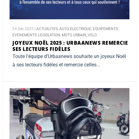
24 Déc 2025
|
ACTUALITES
,
AUTO
,
ELECTRIQUE
,
EQUIPEMENTS
,
EVENEMENTS
,
LEGISLATION
,
MOTO
,
URBAIN
,
VELO
JOYEUX NOËL 2025 :
URBAANEWS REMERCIE
SES LECTEURS FIDÈLES
Toute l’équipe d’Urbaanews souhaite un joyeux Noël
à ses lecteurs fidèles et remercie celles...