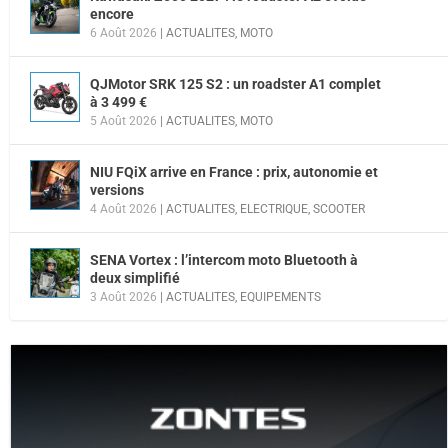
encore
6 Août 2026
|
ACTUALITES
,
MOTO
QJMotor SRK 125 S2 : un roadster A1 complet
à 3 499 €
5 Août 2026
|
ACTUALITES
,
MOTO
NIU FQiX arrive en France : prix, autonomie et
versions
4 Août 2026
|
ACTUALITES
,
ELECTRIQUE
,
SCOOTER
SENA Vortex : l’intercom moto Bluetooth à
deux simplifié
3 Août 2026
|
ACTUALITES
,
EQUIPEMENTS