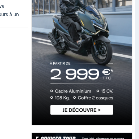
uve
cours à un