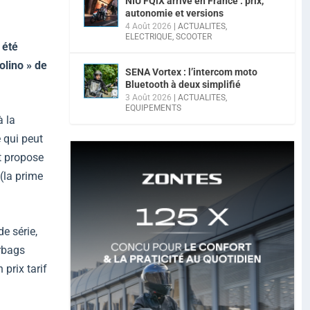
NIU FQiX arrive en France : prix,
autonomie et versions
4 Août 2026
|
ACTUALITES
,
ELECTRIQUE
,
SCOOTER
 été
olino » de
SENA Vortex : l’intercom moto
Bluetooth à deux simplifié
3 Août 2026
|
ACTUALITES
,
EQUIPEMENTS
à la
 qui peut
t propose
(la prime
e série,
irbags
 prix tarif