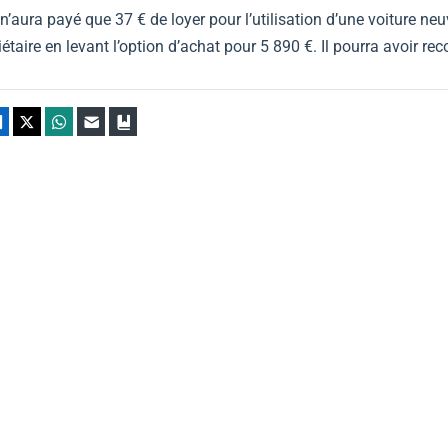
t n’aura payé que 37 € de loyer pour l’utilisation d’une voiture ne
iétaire en levant l’option d’achat pour 5 890 €. Il pourra avoir re
ebook
LinkedIn
X
WhatsApp
E-mail
Marque-page