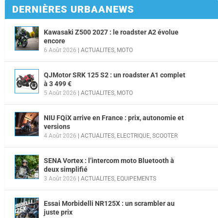
DERNIÈRES URBAANEWS
Kawasaki Z500 2027 : le roadster A2 évolue
encore
6 Août 2026
|
ACTUALITES
,
MOTO
QJMotor SRK 125 S2 : un roadster A1 complet
à 3 499 €
5 Août 2026
|
ACTUALITES
,
MOTO
NIU FQiX arrive en France : prix, autonomie et
versions
4 Août 2026
|
ACTUALITES
,
ELECTRIQUE
,
SCOOTER
SENA Vortex : l’intercom moto Bluetooth à
deux simplifié
3 Août 2026
|
ACTUALITES
,
EQUIPEMENTS
Essai Morbidelli NR125X : un scrambler au
juste prix