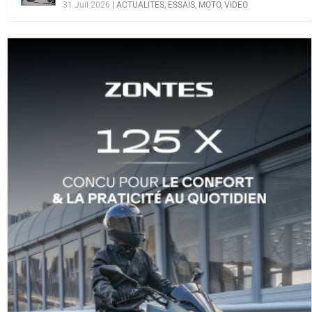
31 Juil 2026
|
ACTUALITES
,
ESSAIS
,
MOTO
,
VIDEO