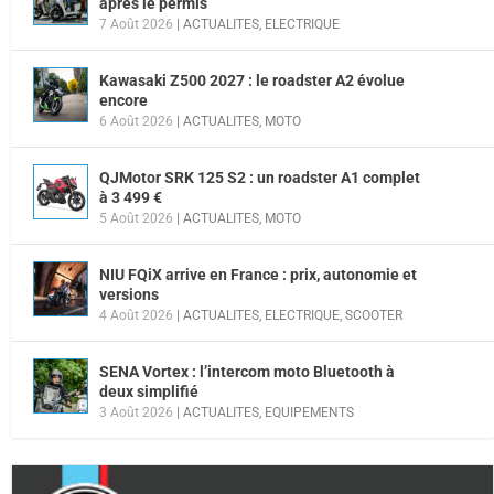
après le permis
7 Août 2026
|
ACTUALITES
,
ELECTRIQUE
Kawasaki Z500 2027 : le roadster A2 évolue
encore
6 Août 2026
|
ACTUALITES
,
MOTO
QJMotor SRK 125 S2 : un roadster A1 complet
à 3 499 €
5 Août 2026
|
ACTUALITES
,
MOTO
NIU FQiX arrive en France : prix, autonomie et
versions
4 Août 2026
|
ACTUALITES
,
ELECTRIQUE
,
SCOOTER
SENA Vortex : l’intercom moto Bluetooth à
deux simplifié
3 Août 2026
|
ACTUALITES
,
EQUIPEMENTS