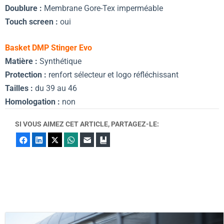
Doublure :
Membrane Gore-Tex imperméable
Touch screen :
oui
Basket DMP Stinger Evo
Matière :
Synthétique
Protection :
renfort sélecteur et logo réfléchissant
Tailles :
du 39 au 46
Homologation :
non
SI VOUS AIMEZ CET ARTICLE, PARTAGEZ-LE:
Facebook
LinkedIn
X
WhatsApp
E-mail
Marque-page