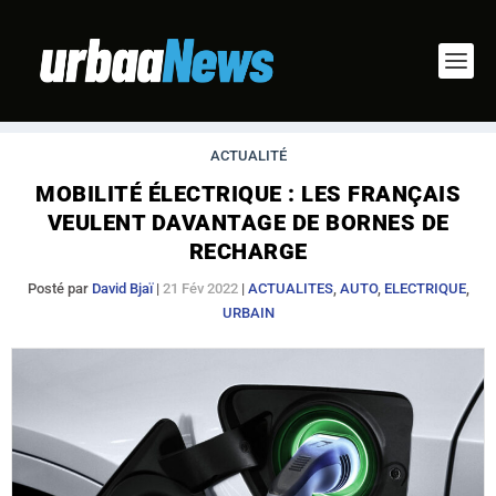
ACTUALITÉ
MOBILITÉ ÉLECTRIQUE : LES FRANÇAIS
VEULENT DAVANTAGE DE BORNES DE
RECHARGE
Posté par
David Bjaï
|
21 Fév 2022
|
ACTUALITES
,
AUTO
,
ELECTRIQUE
,
URBAIN