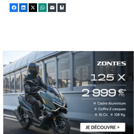
Facebook
LinkedIn
X
WhatsApp
E-mail
Marque-page