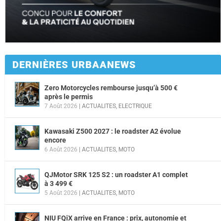
DERNIÈRES URBAANEWS
Zero Motorcycles rembourse jusqu’à 500 €
après le permis
7 Août 2026
|
ACTUALITES
,
ELECTRIQUE
Kawasaki Z500 2027 : le roadster A2 évolue
encore
6 Août 2026
|
ACTUALITES
,
MOTO
QJMotor SRK 125 S2 : un roadster A1 complet
à 3 499 €
5 Août 2026
|
ACTUALITES
,
MOTO
NIU FQiX arrive en France : prix, autonomie et