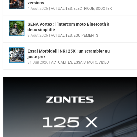
versions
4 Août 2026
|
ACTUALITES
,
ELECTRIQUE
,
SCOOTER
SENA Vortex : l’intercom moto Bluetooth à
deux simplifié
3 Août 2026
|
ACTUALITES
,
EQUIPEMENTS
Essai Morbidelli NR125X : un scrambler au
juste prix
31 Juil 2026
|
ACTUALITES
,
ESSAIS
,
MOTO
,
VIDEO