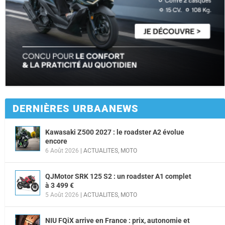
DERNIÈRES URBAANEWS
Kawasaki Z500 2027 : le roadster A2 évolue
encore
6 Août 2026
|
ACTUALITES
,
MOTO
QJMotor SRK 125 S2 : un roadster A1 complet
à 3 499 €
5 Août 2026
|
ACTUALITES
,
MOTO
NIU FQiX arrive en France : prix, autonomie et