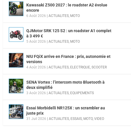
Kawasaki Z500 2027 : le roadster A2 évolue
encore
6 Août 2026
|
ACTUALITES
,
MOTO
QJMotor SRK 125 S2 : un roadster A1 complet
à 3 499 €
5 Août 2026
|
ACTUALITES
,
MOTO
NIU FQiX arrive en France : prix, autonomie et
versions
4 Août 2026
|
ACTUALITES
,
ELECTRIQUE
,
SCOOTER
SENA Vortex : l’intercom moto Bluetooth à
deux simplifié
3 Août 2026
|
ACTUALITES
,
EQUIPEMENTS
Essai Morbidelli NR125X : un scrambler au
juste prix
31 Juil 2026
|
ACTUALITES
,
ESSAIS
,
MOTO
,
VIDEO