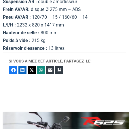
Suspension AR :
double amortisseur
Frein AV/AR:
disque Ø 275 mm – ABS
Pneu AV/AR :
120/70 – 15 / 160/60 – 14
L/l/H :
2232 x 820 x 1417 mm
Hauteur de selle :
800 mm
Poids à vide :
215 kg
Réservoir d’essence :
13 litres
SI VOUS AIMEZ CET ARTICLE, PARTAGEZ-LE:
Facebook
LinkedIn
X
WhatsApp
E-mail
Marque-page