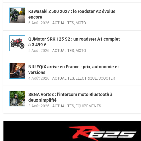
Kawasaki Z500 2027 : le roadster A2 évolue
encore
6 Août 2026
|
ACTUALITES
,
MOTO
QJMotor SRK 125 S2 : un roadster A1 complet
à 3 499 €
5 Août 2026
|
ACTUALITES
,
MOTO
NIU FQiX arrive en France : prix, autonomie et
versions
4 Août 2026
|
ACTUALITES
,
ELECTRIQUE
,
SCOOTER
SENA Vortex : l’intercom moto Bluetooth à
deux simplifié
3 Août 2026
|
ACTUALITES
,
EQUIPEMENTS