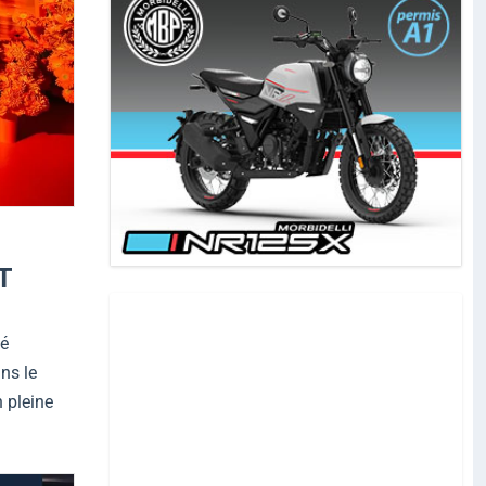
T
té
ns le
 pleine