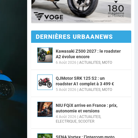
DERNIÈRES URBAANEWS
Kawasaki Z500 2027 : le roadster
A2 évolue encore
6 Août 2026
|
ACTUALITES
,
MOTO
QJMotor SRK 125 S2 : un
roadster A1 complet à 3 499 €
5 Août 2026
|
ACTUALITES
,
MOTO
NIU FQiX arrive en France : prix,
autonomie et versions
4 Août 2026
|
ACTUALITES
,
ELECTRIQUE
,
SCOOTER
SENA Vortex : l’intercom moto