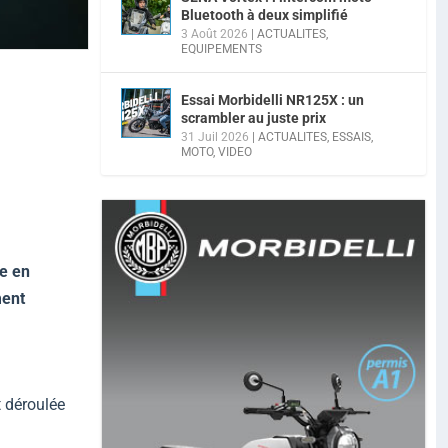
Bluetooth à deux simplifié
3 Août 2026
|
ACTUALITES
,
EQUIPEMENTS
Essai Morbidelli NR125X : un
scrambler au juste prix
31 Juil 2026
|
ACTUALITES
,
ESSAIS
,
MOTO
,
VIDEO
ne en
ment
t déroulée