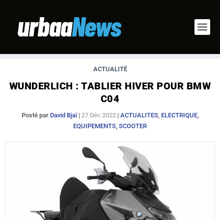
ACTUALITÉ
WUNDERLICH : TABLIER HIVER POUR BMW
C04
Posté par
David Bjaï
|
27 Déc 2022
|
ACTUALITES
,
ELECTRIQUE
,
EQUIPEMENTS
,
SCOOTER