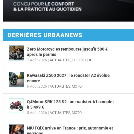
DERNIÈRES URBAANEWS
Zero Motorcycles rembourse jusqu’à 500 €
après le permis
7 Août 2026
|
ACTUALITES
,
ELECTRIQUE
Kawasaki Z500 2027 : le roadster A2 évolue
encore
6 Août 2026
|
ACTUALITES
,
MOTO
QJMotor SRK 125 S2 : un roadster A1 complet
à 3 499 €
5 Août 2026
|
ACTUALITES
,
MOTO
NIU FQiX arrive en France : prix, autonomie et
versions