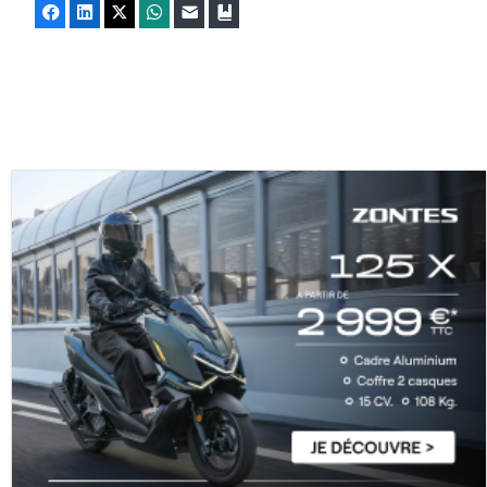
Facebook
LinkedIn
X
WhatsApp
E-mail
Marque-page