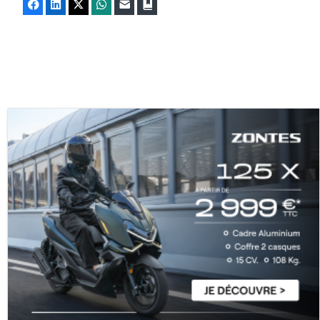
Facebook
LinkedIn
X
WhatsApp
E-mail
Marque-page