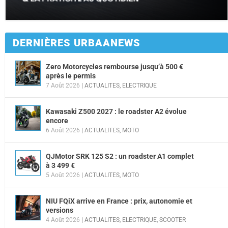
DERNIÈRES URBAANEWS
Zero Motorcycles rembourse jusqu’à 500 €
après le permis
7 Août 2026
|
ACTUALITES
,
ELECTRIQUE
Kawasaki Z500 2027 : le roadster A2 évolue
encore
6 Août 2026
|
ACTUALITES
,
MOTO
QJMotor SRK 125 S2 : un roadster A1 complet
à 3 499 €
5 Août 2026
|
ACTUALITES
,
MOTO
NIU FQiX arrive en France : prix, autonomie et
versions
4 Août 2026
|
ACTUALITES
,
ELECTRIQUE
,
SCOOTER