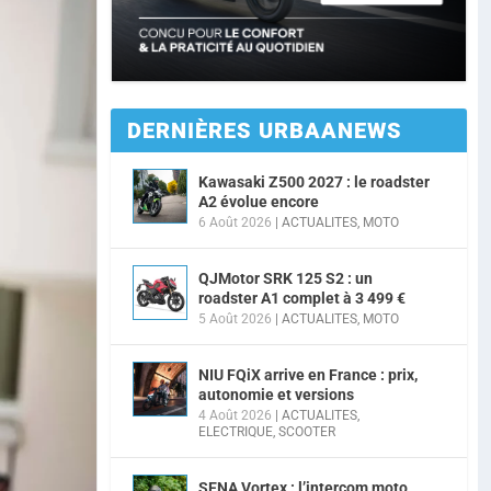
DERNIÈRES URBAANEWS
Kawasaki Z500 2027 : le roadster
A2 évolue encore
6 Août 2026
|
ACTUALITES
,
MOTO
QJMotor SRK 125 S2 : un
roadster A1 complet à 3 499 €
5 Août 2026
|
ACTUALITES
,
MOTO
NIU FQiX arrive en France : prix,
autonomie et versions
4 Août 2026
|
ACTUALITES
,
ELECTRIQUE
,
SCOOTER
SENA Vortex : l’intercom moto