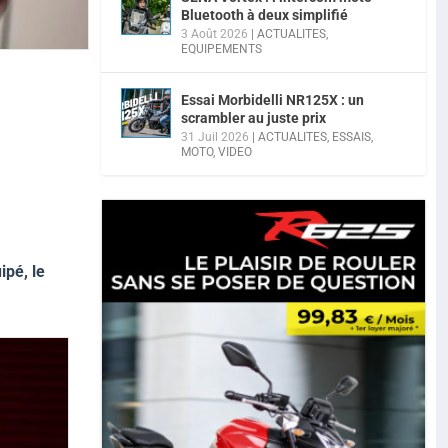
Bluetooth à deux simplifié
3 Août 2026
|
ACTUALITES
,
EQUIPEMENTS
Essai Morbidelli NR125X : un
scrambler au juste prix
31 Juil 2026
|
ACTUALITES
,
ESSAIS
,
MOTO
,
VIDEO
ipé, le