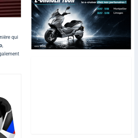
nière qui
o
,
également