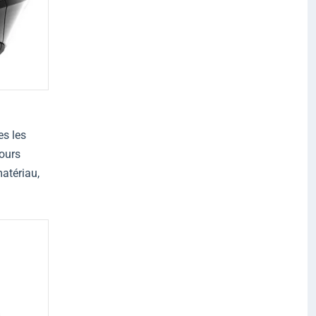
es les
jours
atériau,