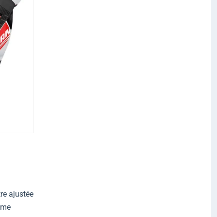
re ajustée
tème