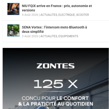
NIU FQiX arrive en France : prix, autonomie et
versions
4 Août 2026
|
ACTUALITES
,
ELECTRIQUE
,
SCOOTER
SENA Vortex : l’intercom moto Bluetooth à
deux simplifié
3 Août 2026
|
ACTUALITES
,
EQUIPEMENTS