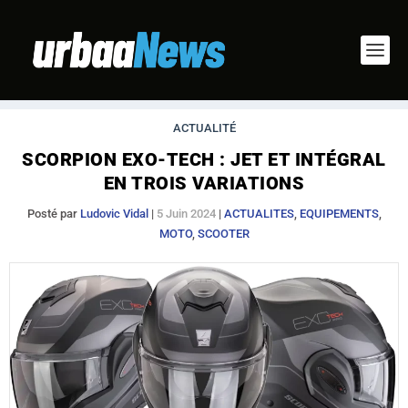
ACTUALITÉ
SCORPION EXO-TECH : JET ET INTÉGRAL
EN TROIS VARIATIONS
Posté par
Ludovic Vidal
|
5 Juin 2024
|
ACTUALITES
,
EQUIPEMENTS
,
MOTO
,
SCOOTER