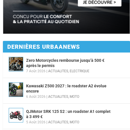
DERNIÈRES URBAANEWS
Zero Motorcycles rembourse jusqu’à 500 €
après le permis
7 Août 2026
|
ACTUALITES
,
ELECTRIQUE
Kawasaki Z500 2027 : le roadster A2 évolue
encore
6 Août 2026
|
ACTUALITES
,
MOTO
QJMotor SRK 125 S2 : un roadster A1 complet
à 3 499 €
5 Août 2026
|
ACTUALITES
,
MOTO