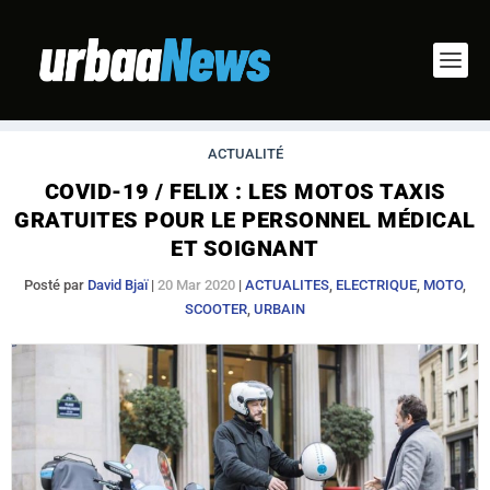
ACTUALITÉ
COVID-19 / FELIX : LES MOTOS TAXIS
GRATUITES POUR LE PERSONNEL MÉDICAL
ET SOIGNANT
Posté par
David Bjaï
|
20 Mar 2020
|
ACTUALITES
,
ELECTRIQUE
,
MOTO
,
SCOOTER
,
URBAIN