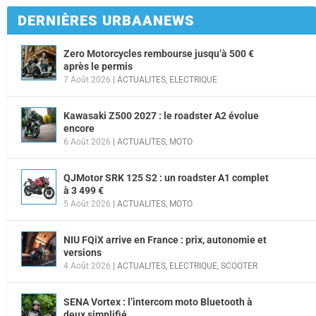
DERNIÈRES URBAANEWS
Zero Motorcycles rembourse jusqu’à 500 €
après le permis
7 Août 2026
|
ACTUALITES
,
ELECTRIQUE
Kawasaki Z500 2027 : le roadster A2 évolue
encore
6 Août 2026
|
ACTUALITES
,
MOTO
QJMotor SRK 125 S2 : un roadster A1 complet
à 3 499 €
5 Août 2026
|
ACTUALITES
,
MOTO
NIU FQiX arrive en France : prix, autonomie et
versions
4 Août 2026
|
ACTUALITES
,
ELECTRIQUE
,
SCOOTER
SENA Vortex : l’intercom moto Bluetooth à
deux simplifié