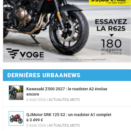
DERNIÈRES URBAANEWS
Kawasaki Z500 2027 : le roadster A2 évolue
encore
6 Août 2026
|
ACTUALITES
,
MOTO
QJMotor SRK 125 S2 : un roadster A1 complet
à 3 499 €
5 Août 2026
|
ACTUALITES
,
MOTO