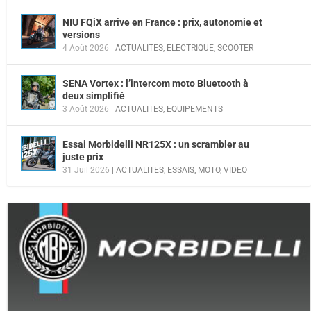
NIU FQiX arrive en France : prix, autonomie et
versions
4 Août 2026
|
ACTUALITES
,
ELECTRIQUE
,
SCOOTER
SENA Vortex : l’intercom moto Bluetooth à
deux simplifié
3 Août 2026
|
ACTUALITES
,
EQUIPEMENTS
Essai Morbidelli NR125X : un scrambler au
juste prix
31 Juil 2026
|
ACTUALITES
,
ESSAIS
,
MOTO
,
VIDEO