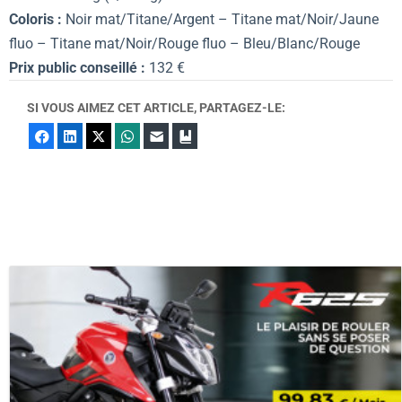
Coloris :
Noir mat/Titane/Argent – Titane mat/Noir/Jaune
fluo – Titane mat/Noir/Rouge fluo – Bleu/Blanc/Rouge
Prix public conseillé :
132 €
SI VOUS AIMEZ CET ARTICLE, PARTAGEZ-LE:
Facebook
LinkedIn
X
WhatsApp
E-mail
Marque-page