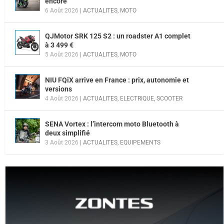
encore
6 Août 2026
|
ACTUALITES
,
MOTO
QJMotor SRK 125 S2 : un roadster A1 complet
à 3 499 €
5 Août 2026
|
ACTUALITES
,
MOTO
NIU FQiX arrive en France : prix, autonomie et
versions
4 Août 2026
|
ACTUALITES
,
ELECTRIQUE
,
SCOOTER
SENA Vortex : l’intercom moto Bluetooth à
deux simplifié
3 Août 2026
|
ACTUALITES
,
EQUIPEMENTS