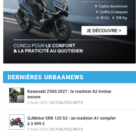
DERNIÈRES URBAANEWS
Kawasaki Z500 2027 : le roadster A2 évolue
encore
6 Août 2026
|
ACTUALITES
,
MOTO
QJMotor SRK 125 S2 : un roadster A1 complet
à 3 499 €
5 Août 2026
|
ACTUALITES
,
MOTO