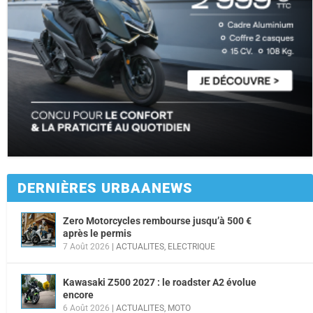
DERNIÈRES URBAANEWS
Zero Motorcycles rembourse jusqu’à 500 €
après le permis
7 Août 2026
|
ACTUALITES
,
ELECTRIQUE
Kawasaki Z500 2027 : le roadster A2 évolue
encore
6 Août 2026
|
ACTUALITES
,
MOTO