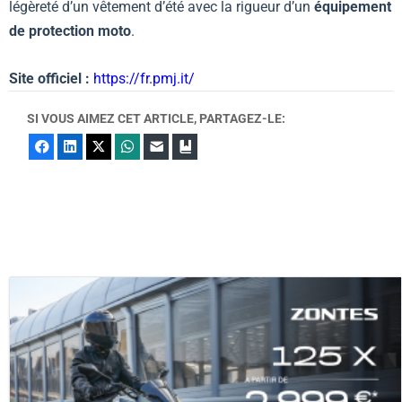
légèreté d’un vêtement d’été avec la rigueur d’un
équipement
de protection moto
.
Site officiel :
https://fr.pmj.it/
SI VOUS AIMEZ CET ARTICLE, PARTAGEZ-LE:
Facebook
LinkedIn
X
WhatsApp
E-mail
Marque-page