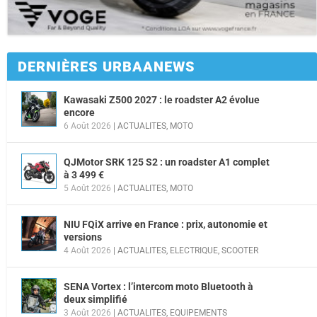
DERNIÈRES URBAANEWS
Kawasaki Z500 2027 : le roadster A2 évolue
encore
6 Août 2026
|
ACTUALITES
,
MOTO
QJMotor SRK 125 S2 : un roadster A1 complet
à 3 499 €
5 Août 2026
|
ACTUALITES
,
MOTO
NIU FQiX arrive en France : prix, autonomie et
versions
4 Août 2026
|
ACTUALITES
,
ELECTRIQUE
,
SCOOTER
SENA Vortex : l’intercom moto Bluetooth à
deux simplifié
3 Août 2026
|
ACTUALITES
,
EQUIPEMENTS