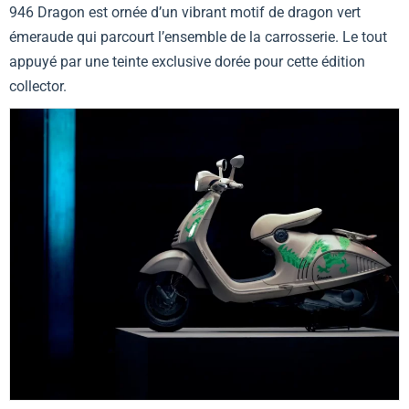
946 Dragon
est ornée d’un vibrant motif de dragon vert
émeraude qui parcourt l’ensemble de la carrosserie. Le tout
appuyé par une teinte exclusive dorée pour cette édition
collector.