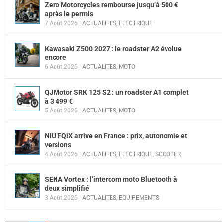
Zero Motorcycles rembourse jusqu’à 500 €
après le permis
7 Août 2026
|
ACTUALITES
,
ELECTRIQUE
Kawasaki Z500 2027 : le roadster A2 évolue
encore
6 Août 2026
|
ACTUALITES
,
MOTO
QJMotor SRK 125 S2 : un roadster A1 complet
à 3 499 €
5 Août 2026
|
ACTUALITES
,
MOTO
NIU FQiX arrive en France : prix, autonomie et
versions
4 Août 2026
|
ACTUALITES
,
ELECTRIQUE
,
SCOOTER
SENA Vortex : l’intercom moto Bluetooth à
deux simplifié
3 Août 2026
|
ACTUALITES
,
EQUIPEMENTS