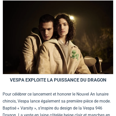
VESPA EXPLOITE LA PUISSANCE DU DRAGON
Pour célébrer ce lancement et honorer le Nouvel An lunaire
chinois, Vespa lance également sa première pièce de mode.
Baptisé « Varsity », s’inspire du design de la Vespa 946
Dragon. La veste en laine côtelée beige clair et manches en