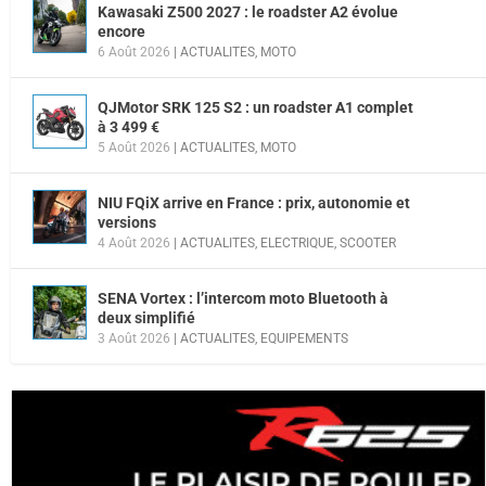
Kawasaki Z500 2027 : le roadster A2 évolue
encore
6 Août 2026
|
ACTUALITES
,
MOTO
QJMotor SRK 125 S2 : un roadster A1 complet
à 3 499 €
5 Août 2026
|
ACTUALITES
,
MOTO
NIU FQiX arrive en France : prix, autonomie et
versions
4 Août 2026
|
ACTUALITES
,
ELECTRIQUE
,
SCOOTER
SENA Vortex : l’intercom moto Bluetooth à
deux simplifié
3 Août 2026
|
ACTUALITES
,
EQUIPEMENTS