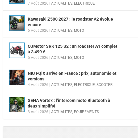
7 Août 2026
|
ACTUALITES
,
ELECTRIQUE
Kawasaki Z500 2027 : le roadster A2 évolue
encore
6 Août 2026
|
ACTUALITES
,
MOTO
QJMotor SRK 125 S2 : un roadster A1 complet
à 3 499 €
5 Août 2026
|
ACTUALITES
,
MOTO
NIU FQiX arrive en France : prix, autonomie et
versions
4 Août 2026
|
ACTUALITES
,
ELECTRIQUE
,
SCOOTER
SENA Vortex : l’intercom moto Bluetooth à
deux simplifié
3 Août 2026
|
ACTUALITES
,
EQUIPEMENTS