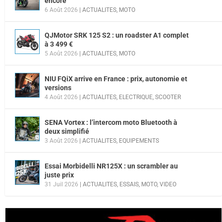
encore
6 Août 2026
|
ACTUALITES
,
MOTO
QJMotor SRK 125 S2 : un roadster A1 complet
à 3 499 €
5 Août 2026
|
ACTUALITES
,
MOTO
NIU FQiX arrive en France : prix, autonomie et
versions
4 Août 2026
|
ACTUALITES
,
ELECTRIQUE
,
SCOOTER
SENA Vortex : l’intercom moto Bluetooth à
deux simplifié
3 Août 2026
|
ACTUALITES
,
EQUIPEMENTS
Essai Morbidelli NR125X : un scrambler au
juste prix
31 Juil 2026
|
ACTUALITES
,
ESSAIS
,
MOTO
,
VIDEO