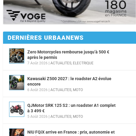
DERNIÈRES URBAANEWS
Zero Motorcycles rembourse jusqu’à 500 €
après le permis
7 Août 2026
|
ACTUALITES
,
ELECTRIQUE
Kawasaki Z500 2027 : le roadster A2 évolue
encore
6 Août 2026
|
ACTUALITES
,
MOTO
QJMotor SRK 125 S2 : un roadster A1 complet
à 3 499 €
5 Août 2026
|
ACTUALITES
,
MOTO
NIU FQiX arrive en France : prix, autonomie et