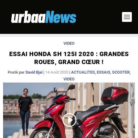
VIDEO
ESSAI HONDA SH 125I 2020 : GRANDES
ROUES, GRAND CŒUR !
Posté par
David Bjaï
|
14 Août 2020
|
ACTUALITES
,
ESSAIS
,
SCOOTER
,
VIDEO