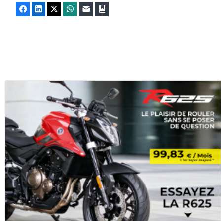
Facebook
LinkedIn
X
WhatsApp
E-mail
Marque-page