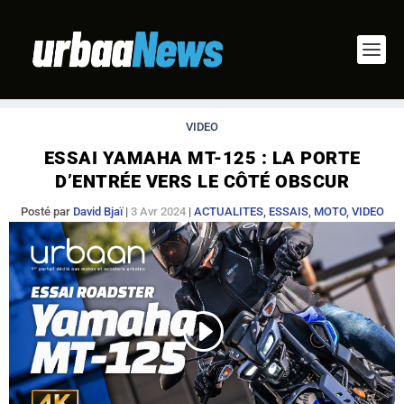
VIDEO
ESSAI YAMAHA MT-125 : LA PORTE
D’ENTRÉE VERS LE CÔTÉ OBSCUR
Posté par
David Bjaï
|
3 Avr 2024
|
ACTUALITES
,
ESSAIS
,
MOTO
,
VIDEO