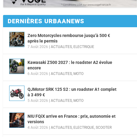
DERNIÈRES URBAANEWS
Zero Motorcycles rembourse jusqu’à 500 €
après le permis
7 Août 2026
|
ACTUALITES
,
ELECTRIQUE
Kawasaki Z500 2027 : le roadster A2 évolue
encore
6 Août 2026
|
ACTUALITES
,
MOTO
QJMotor SRK 125 S2 : un roadster A1 complet
à 3 499 €
5 Août 2026
|
ACTUALITES
,
MOTO
NIU FQiX arrive en France : prix, autonomie et
versions
4 Août 2026
|
ACTUALITES
,
ELECTRIQUE
,
SCOOTER