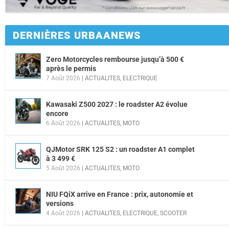
DERNIÈRES URBAANEWS
Zero Motorcycles rembourse jusqu’à 500 €
après le permis
7 Août 2026
|
ACTUALITES
,
ELECTRIQUE
Kawasaki Z500 2027 : le roadster A2 évolue
encore
6 Août 2026
|
ACTUALITES
,
MOTO
QJMotor SRK 125 S2 : un roadster A1 complet
à 3 499 €
5 Août 2026
|
ACTUALITES
,
MOTO
NIU FQiX arrive en France : prix, autonomie et
versions
4 Août 2026
|
ACTUALITES
,
ELECTRIQUE
,
SCOOTER