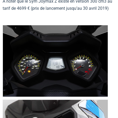
À noter que le Sym Joymax Z existe en version 300 cm3 au
tarif de 4699 € (prix de lancement jusqu’au 30 avril 2019)