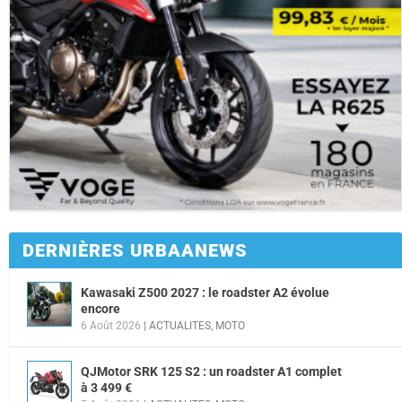
DERNIÈRES URBAANEWS
Kawasaki Z500 2027 : le roadster A2 évolue
encore
6 Août 2026
|
ACTUALITES
,
MOTO
QJMotor SRK 125 S2 : un roadster A1 complet
à 3 499 €