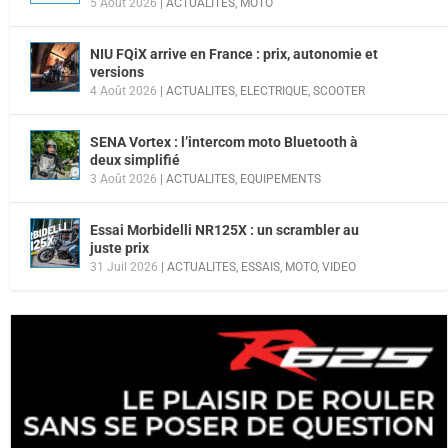
5 Août 2026
|
ACTUALITES
,
MOTO
NIU FQiX arrive en France : prix, autonomie et
versions
4 Août 2026
|
ACTUALITES
,
ELECTRIQUE
,
SCOOTER
SENA Vortex : l’intercom moto Bluetooth à
deux simplifié
3 Août 2026
|
ACTUALITES
,
EQUIPEMENTS
Essai Morbidelli NR125X : un scrambler au
juste prix
31 Juil 2026
|
ACTUALITES
,
ESSAIS
,
MOTO
,
VIDEO