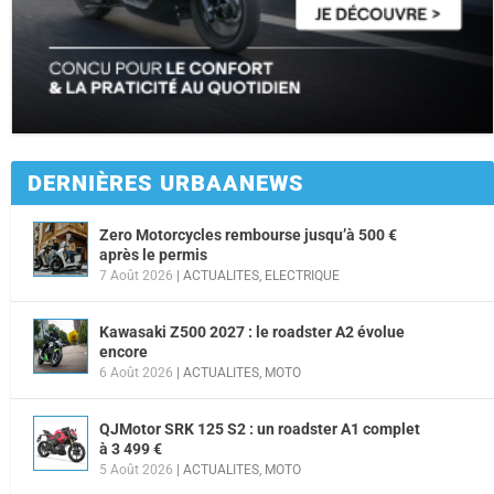
DERNIÈRES URBAANEWS
Zero Motorcycles rembourse jusqu’à 500 €
après le permis
7 Août 2026
|
ACTUALITES
,
ELECTRIQUE
Kawasaki Z500 2027 : le roadster A2 évolue
encore
6 Août 2026
|
ACTUALITES
,
MOTO
QJMotor SRK 125 S2 : un roadster A1 complet
à 3 499 €
5 Août 2026
|
ACTUALITES
,
MOTO