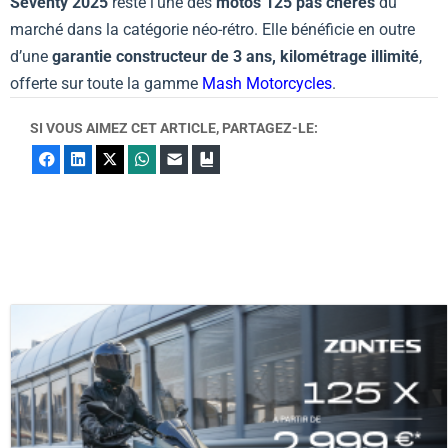
Seventy 2025
reste l’une des
motos 125 pas chères
du
marché dans la catégorie néo-rétro. Elle bénéficie en outre
d’une
garantie constructeur de 3 ans, kilométrage illimité
,
offerte sur toute la gamme
Mash Motorcycles
.
SI VOUS AIMEZ CET ARTICLE, PARTAGEZ-LE:
Facebook
LinkedIn
X
WhatsApp
E-mail
Marque-page