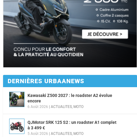
DERNIÈRES URBAANEWS
Kawasaki Z500 2027 : le roadster A2 évolue
encore
6 Août 2026
|
ACTUALITES
,
MOTO
QJMotor SRK 125 S2 : un roadster A1 complet
à 3 499 €
5 Août 2026
|
ACTUALITES
,
MOTO