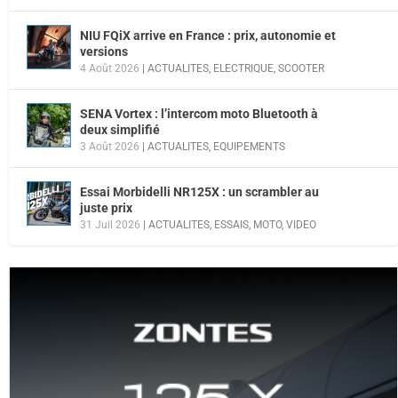
NIU FQiX arrive en France : prix, autonomie et
versions
4 Août 2026
|
ACTUALITES
,
ELECTRIQUE
,
SCOOTER
SENA Vortex : l’intercom moto Bluetooth à
deux simplifié
3 Août 2026
|
ACTUALITES
,
EQUIPEMENTS
Essai Morbidelli NR125X : un scrambler au
juste prix
31 Juil 2026
|
ACTUALITES
,
ESSAIS
,
MOTO
,
VIDEO