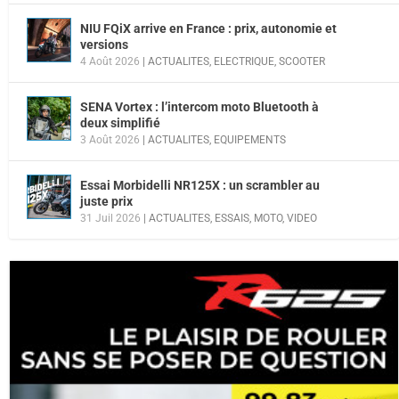
NIU FQiX arrive en France : prix, autonomie et
versions
4 Août 2026
|
ACTUALITES
,
ELECTRIQUE
,
SCOOTER
SENA Vortex : l’intercom moto Bluetooth à
deux simplifié
3 Août 2026
|
ACTUALITES
,
EQUIPEMENTS
Essai Morbidelli NR125X : un scrambler au
juste prix
31 Juil 2026
|
ACTUALITES
,
ESSAIS
,
MOTO
,
VIDEO