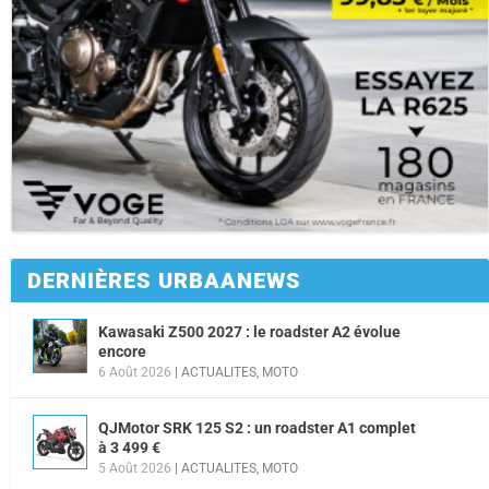
DERNIÈRES URBAANEWS
Kawasaki Z500 2027 : le roadster A2 évolue
encore
6 Août 2026
|
ACTUALITES
,
MOTO
QJMotor SRK 125 S2 : un roadster A1 complet
à 3 499 €
5 Août 2026
|
ACTUALITES
,
MOTO