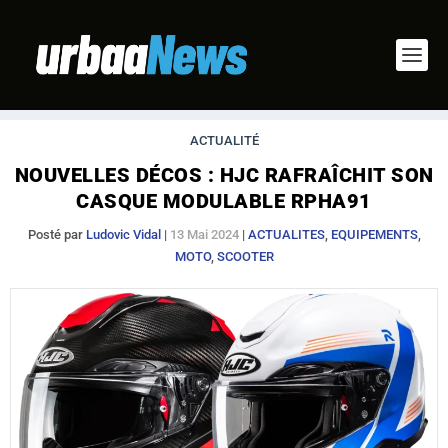
ACTUALITÉ
NOUVELLES DÉCOS : HJC RAFRAÎCHIT SON
CASQUE MODULABLE RPHA91
Posté par
Ludovic Vidal
|
13 Mai 2024
|
ACTUALITES
,
EQUIPEMENTS
,
MOTO
,
SCOOTER