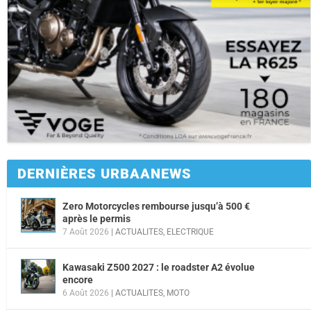
DERNIÈRES URBAANEWS
Zero Motorcycles rembourse jusqu’à 500 €
après le permis
7 Août 2026
|
ACTUALITES
,
ELECTRIQUE
Kawasaki Z500 2027 : le roadster A2 évolue
encore
6 Août 2026
|
ACTUALITES
,
MOTO