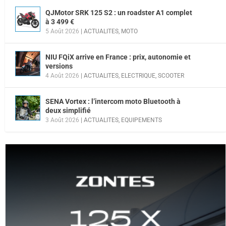
QJMotor SRK 125 S2 : un roadster A1 complet
à 3 499 €
5 Août 2026
|
ACTUALITES
,
MOTO
NIU FQiX arrive en France : prix, autonomie et
versions
4 Août 2026
|
ACTUALITES
,
ELECTRIQUE
,
SCOOTER
SENA Vortex : l’intercom moto Bluetooth à
deux simplifié
3 Août 2026
|
ACTUALITES
,
EQUIPEMENTS