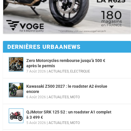
DERNIÈRES URBAANEWS
Zero Motorcycles rembourse jusqu’à 500 €
après le permis
7 Août 2026
|
ACTUALITES
,
ELECTRIQUE
Kawasaki Z500 2027 : le roadster A2 évolue
encore
6 Août 2026
|
ACTUALITES
,
MOTO
QJMotor SRK 125 S2 : un roadster A1 complet
à 3 499 €
5 Août 2026
|
ACTUALITES
,
MOTO