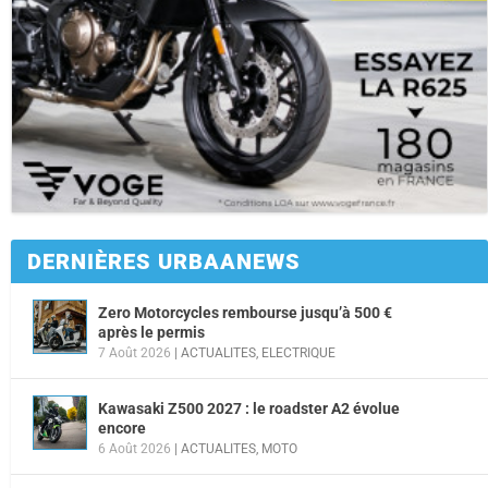
DERNIÈRES URBAANEWS
Zero Motorcycles rembourse jusqu’à 500 €
après le permis
7 Août 2026
|
ACTUALITES
,
ELECTRIQUE
Kawasaki Z500 2027 : le roadster A2 évolue
encore
6 Août 2026
|
ACTUALITES
,
MOTO