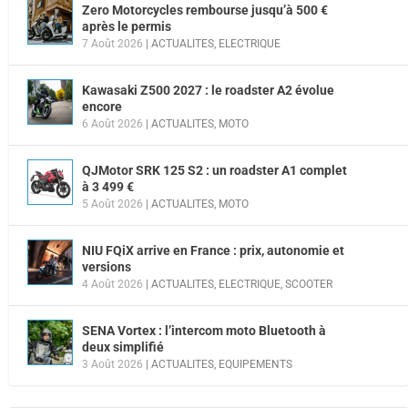
Zero Motorcycles rembourse jusqu’à 500 €
après le permis
7 Août 2026
|
ACTUALITES
,
ELECTRIQUE
Kawasaki Z500 2027 : le roadster A2 évolue
encore
6 Août 2026
|
ACTUALITES
,
MOTO
QJMotor SRK 125 S2 : un roadster A1 complet
à 3 499 €
5 Août 2026
|
ACTUALITES
,
MOTO
NIU FQiX arrive en France : prix, autonomie et
versions
4 Août 2026
|
ACTUALITES
,
ELECTRIQUE
,
SCOOTER
SENA Vortex : l’intercom moto Bluetooth à
deux simplifié
3 Août 2026
|
ACTUALITES
,
EQUIPEMENTS