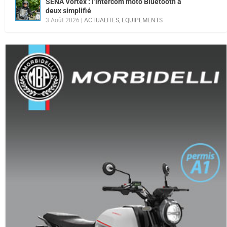
SENA Vortex : l’intercom moto Bluetooth à
deux simplifié
3 Août 2026
|
ACTUALITES
,
EQUIPEMENTS