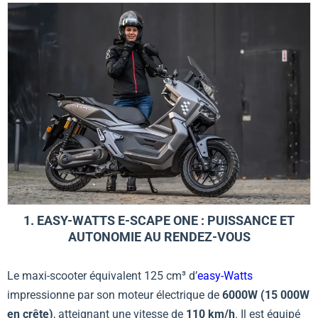
1. EASY-WATTS E-SCAPE ONE : PUISSANCE ET
AUTONOMIE AU RENDEZ-VOUS
Le maxi-scooter équivalent 125 cm³ d’
easy-Watts
impressionne par son moteur électrique de
6000W (15 000W
en crête)
, atteignant une vitesse de
110 km/h
. Il est équipé