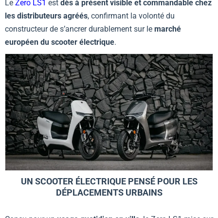
Le
Zero LS1
est
dès à présent visible et commandable chez
les distributeurs agréés
, confirmant la volonté du
constructeur de s’ancrer durablement sur le
marché
européen du scooter électrique
.
UN SCOOTER ÉLECTRIQUE PENSÉ POUR LES
DÉPLACEMENTS URBAINS