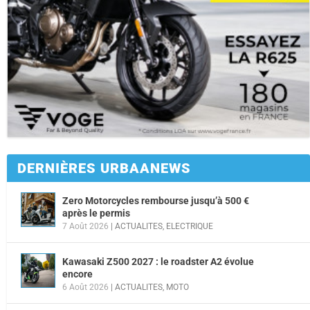
DERNIÈRES URBAANEWS
Zero Motorcycles rembourse jusqu’à 500 €
après le permis
7 Août 2026
|
ACTUALITES
,
ELECTRIQUE
Kawasaki Z500 2027 : le roadster A2 évolue
encore
6 Août 2026
|
ACTUALITES
,
MOTO