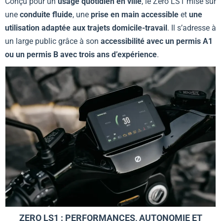
Conçu pour un
usage quotidien en ville
, le Zero LS1 mise sur
une
conduite fluide
, une
prise en main accessible
et
une
utilisation adaptée aux trajets domicile-travail
. Il s’adresse à
un large public grâce à son
accessibilité avec un permis A1
ou un permis B avec trois ans d’expérience
.
ZERO LS1 : PERFORMANCES, AUTONOMIE ET