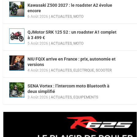
Kawasaki Z500 2027 : le roadster A2 évolue
encore
6 Août 2026
|
ACTUALITES
,
MOTO
QJMotor SRK 125 S2 : un roadster A1 complet
à 3 499 €
5 Août 2026
|
ACTUALITES
,
MOTO
NIU FQiX arrive en France : prix, autonomie et
versions
4 Août 2026
|
ACTUALITES
,
ELECTRIQUE
,
SCOOTER
SENA Vortex : l’intercom moto Bluetooth à
deux simplifié
3 Août 2026
|
ACTUALITES
,
EQUIPEMENTS