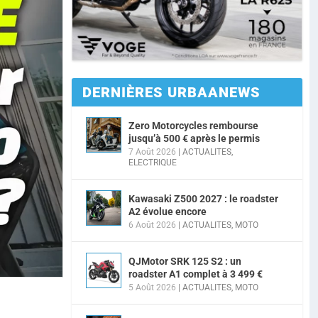
DERNIÈRES URBAANEWS
Zero Motorcycles rembourse
jusqu’à 500 € après le permis
7 Août 2026
|
ACTUALITES
,
ELECTRIQUE
Kawasaki Z500 2027 : le roadster
A2 évolue encore
6 Août 2026
|
ACTUALITES
,
MOTO
QJMotor SRK 125 S2 : un
roadster A1 complet à 3 499 €
5 Août 2026
|
ACTUALITES
,
MOTO