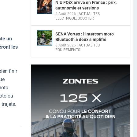
NIU FQiX arrive en France : prix,
autonomie et versions
4 Août 2026
|
ACTUALITES
,
ELECTRIQUE
,
SCOOTER
SENA Vortex : l’intercom moto
cté un
Bluetooth à deux simplifié
3 Août 2026
|
ACTUALITES
,
eront les
EQUIPEMENTS
ien finir
que
moto
moto ou
 trajets.