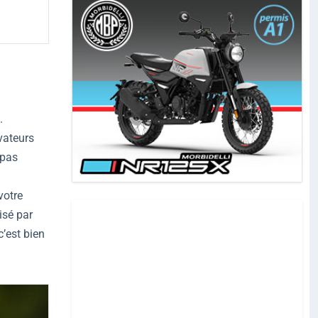
.
vateurs
 pas
votre
isé par
’est bien