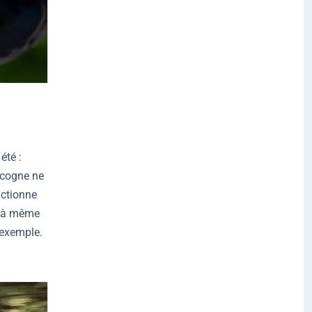
été :
 cogne ne
nctionne
re à même
 exemple.