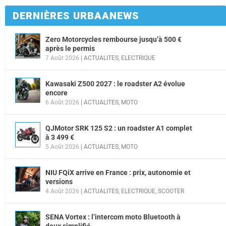
DERNIÈRES URBAANEWS
Zero Motorcycles rembourse jusqu’à 500 €
après le permis
7 Août 2026
|
ACTUALITES
,
ELECTRIQUE
Kawasaki Z500 2027 : le roadster A2 évolue
encore
6 Août 2026
|
ACTUALITES
,
MOTO
QJMotor SRK 125 S2 : un roadster A1 complet
à 3 499 €
5 Août 2026
|
ACTUALITES
,
MOTO
NIU FQiX arrive en France : prix, autonomie et
versions
4 Août 2026
|
ACTUALITES
,
ELECTRIQUE
,
SCOOTER
SENA Vortex : l’intercom moto Bluetooth à
deux simplifié