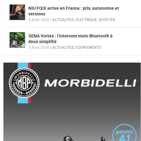
NIU FQiX arrive en France : prix, autonomie et
versions
4 Août 2026
|
ACTUALITES
,
ELECTRIQUE
,
SCOOTER
SENA Vortex : l’intercom moto Bluetooth à
deux simplifié
3 Août 2026
|
ACTUALITES
,
EQUIPEMENTS