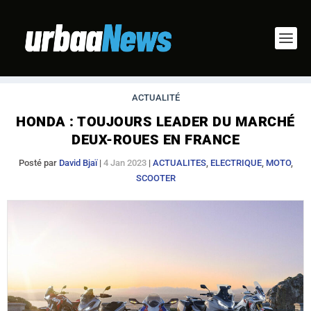
ACTUALITÉ
HONDA : TOUJOURS LEADER DU MARCHÉ
DEUX-ROUES EN FRANCE
Posté par
David Bjaï
|
4 Jan 2023
|
ACTUALITES
,
ELECTRIQUE
,
MOTO
,
SCOOTER