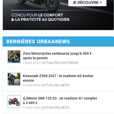
DERNIÈRES URBAANEWS
Zero Motorcycles rembourse jusqu’à 500 €
après le permis
7 Août 2026
|
ACTUALITES
,
ELECTRIQUE
Kawasaki Z500 2027 : le roadster A2 évolue
encore
6 Août 2026
|
ACTUALITES
,
MOTO
QJMotor SRK 125 S2 : un roadster A1 complet
à 3 499 €
5 Août 2026
|
ACTUALITES
,
MOTO