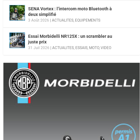
SENA Vortex : l’intercom moto Bluetooth à
deux simplifié
3 Août 2026
|
ACTUALITES
,
EQUIPEMENTS
Essai Morbidelli NR125X : un scrambler au
juste prix
31 Juil 2026
|
ACTUALITES
,
ESSAIS
,
MOTO
,
VIDEO