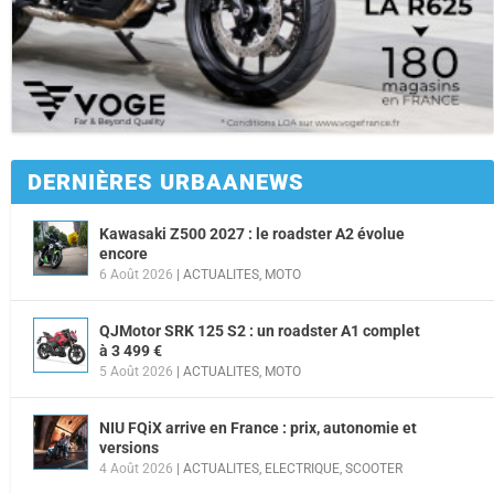
DERNIÈRES URBAANEWS
Kawasaki Z500 2027 : le roadster A2 évolue
encore
6 Août 2026
|
ACTUALITES
,
MOTO
QJMotor SRK 125 S2 : un roadster A1 complet
à 3 499 €
5 Août 2026
|
ACTUALITES
,
MOTO
NIU FQiX arrive en France : prix, autonomie et
versions
4 Août 2026
|
ACTUALITES
,
ELECTRIQUE
,
SCOOTER