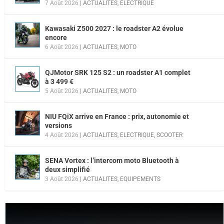
7 Août 2026
|
ACTUALITES
,
ELECTRIQUE
Kawasaki Z500 2027 : le roadster A2 évolue
encore
6 Août 2026
|
ACTUALITES
,
MOTO
QJMotor SRK 125 S2 : un roadster A1 complet
à 3 499 €
5 Août 2026
|
ACTUALITES
,
MOTO
NIU FQiX arrive en France : prix, autonomie et
versions
4 Août 2026
|
ACTUALITES
,
ELECTRIQUE
,
SCOOTER
SENA Vortex : l’intercom moto Bluetooth à
deux simplifié
3 Août 2026
|
ACTUALITES
,
EQUIPEMENTS