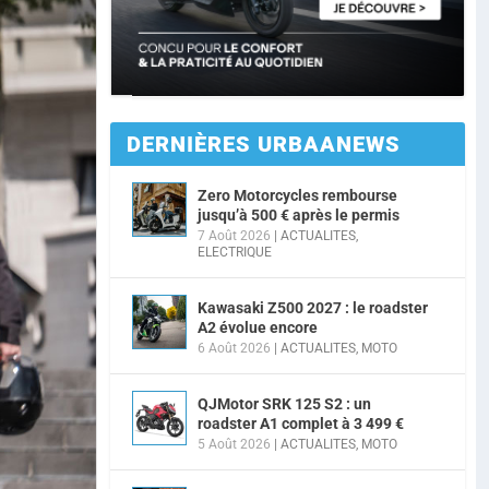
DERNIÈRES URBAANEWS
Zero Motorcycles rembourse
jusqu’à 500 € après le permis
7 Août 2026
|
ACTUALITES
,
ELECTRIQUE
Kawasaki Z500 2027 : le roadster
A2 évolue encore
6 Août 2026
|
ACTUALITES
,
MOTO
QJMotor SRK 125 S2 : un
roadster A1 complet à 3 499 €
5 Août 2026
|
ACTUALITES
,
MOTO