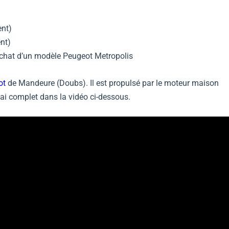
)
ent)
ent)
’achat d’un modèle Peugeot Metropolis
ot
de Mandeure (Doubs). Il est propulsé par le moteur maison
ai complet dans la vidéo ci-dessous.