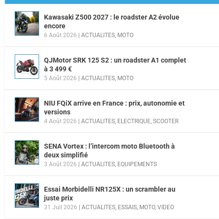
Kawasaki Z500 2027 : le roadster A2 évolue
encore
6 Août 2026
|
ACTUALITES
,
MOTO
QJMotor SRK 125 S2 : un roadster A1 complet
à 3 499 €
5 Août 2026
|
ACTUALITES
,
MOTO
NIU FQiX arrive en France : prix, autonomie et
versions
4 Août 2026
|
ACTUALITES
,
ELECTRIQUE
,
SCOOTER
SENA Vortex : l’intercom moto Bluetooth à
deux simplifié
3 Août 2026
|
ACTUALITES
,
EQUIPEMENTS
Essai Morbidelli NR125X : un scrambler au
juste prix
31 Juil 2026
|
ACTUALITES
,
ESSAIS
,
MOTO
,
VIDEO