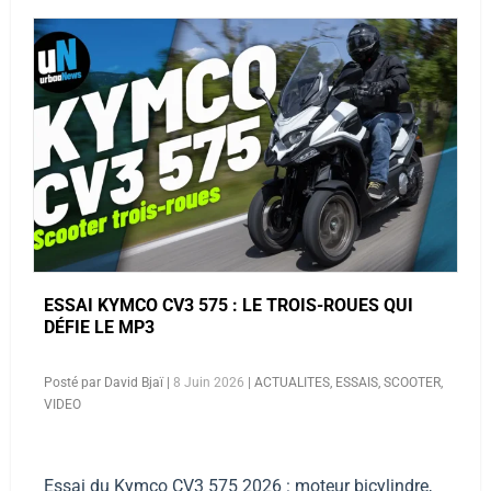
ESSAI KYMCO CV3 575 : LE TROIS-ROUES QUI
DÉFIE LE MP3
Posté par
David Bjaï
|
8 Juin 2026
|
ACTUALITES
,
ESSAIS
,
SCOOTER
,
VIDEO
Essai du Kymco CV3 575 2026 : moteur bicylindre,