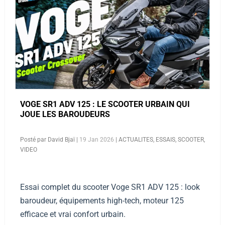
VOGE SR1 ADV 125 : LE SCOOTER URBAIN QUI
JOUE LES BAROUDEURS
Posté par
David Bjaï
|
19 Jan 2026
|
ACTUALITES
,
ESSAIS
,
SCOOTER
,
VIDEO
Essai complet du scooter Voge SR1 ADV 125 : look
baroudeur, équipements high-tech, moteur 125
efficace et vrai confort urbain.