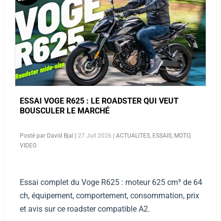
ESSAI VOGE R625 : LE ROADSTER QUI VEUT
BOUSCULER LE MARCHÉ
Posté par
David Bjaï
|
27 Juil 2026
|
ACTUALITES
,
ESSAIS
,
MOTO
,
VIDEO
Essai complet du Voge R625 : moteur 625 cm³ de 64
ch, équipement, comportement, consommation, prix
et avis sur ce roadster compatible A2.