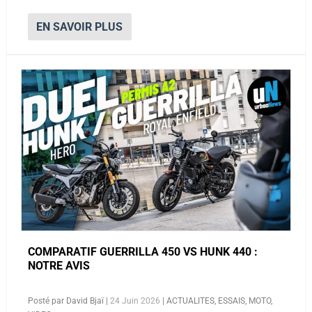
EN SAVOIR PLUS
COMPARATIF GUERRILLA 450 VS HUNK 440 :
NOTRE AVIS
Posté par
David Bjaï
|
24 Juin 2026
|
ACTUALITES
,
ESSAIS
,
MOTO
,