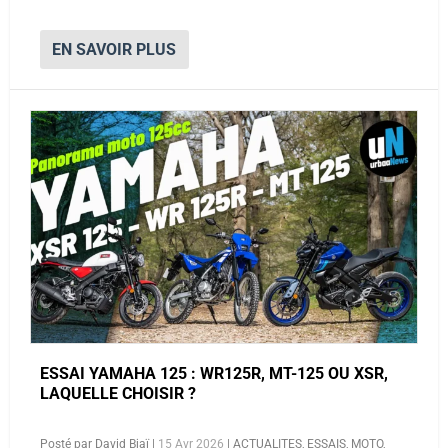
EN SAVOIR PLUS
ESSAI YAMAHA 125 : WR125R, MT-125 OU XSR,
LAQUELLE CHOISIR ?
Posté par
David Bjaï
|
15 Avr 2026
|
ACTUALITES
,
ESSAIS
,
MOTO
,