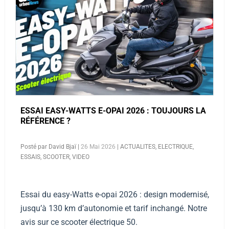
ESSAI EASY-WATTS E-OPAI 2026 : TOUJOURS LA
RÉFÉRENCE ?
Posté par
David Bjaï
|
26 Mai 2026
|
ACTUALITES
,
ELECTRIQUE
,
ESSAIS
,
SCOOTER
,
VIDEO
Essai du easy-Watts e-opai 2026 : design modernisé,
jusqu’à 130 km d’autonomie et tarif inchangé. Notre
avis sur ce scooter électrique 50.